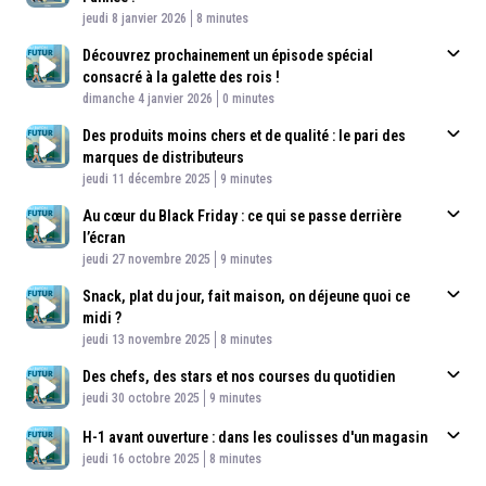
Published At
Time
jeudi 8 janvier 2026
8 minutes
Découvrez prochainement un épisode spécial
consacré à la galette des rois !
Published At
Time
dimanche 4 janvier 2026
0 minutes
Des produits moins chers et de qualité : le pari des
marques de distributeurs
Published At
Time
jeudi 11 décembre 2025
9 minutes
Au cœur du Black Friday : ce qui se passe derrière
l’écran
Published At
Time
jeudi 27 novembre 2025
9 minutes
Snack, plat du jour, fait maison, on déjeune quoi ce
midi ?
Published At
Time
jeudi 13 novembre 2025
8 minutes
Des chefs, des stars et nos courses du quotidien
Published At
Time
jeudi 30 octobre 2025
9 minutes
H-1 avant ouverture : dans les coulisses d'un magasin
Published At
Time
jeudi 16 octobre 2025
8 minutes