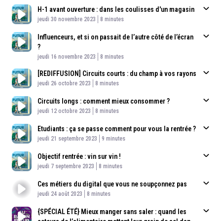
H-1 avant ouverture : dans les coulisses d'un magasin
Published At
Time
jeudi 30 novembre 2023
8 minutes
Influenceurs, et si on passait de l’autre côté de l’écran
?
Published At
Time
jeudi 16 novembre 2023
8 minutes
[REDIFFUSION] Circuits courts : du champ à vos rayons
Published At
Time
jeudi 26 octobre 2023
8 minutes
Circuits longs : comment mieux consommer ?
Published At
Time
jeudi 12 octobre 2023
8 minutes
Etudiants : ça se passe comment pour vous la rentrée ?
Published At
Time
jeudi 21 septembre 2023
9 minutes
Objectif rentrée : vin sur vin !
Published At
Time
jeudi 7 septembre 2023
8 minutes
Ces métiers du digital que vous ne soupçonnez pas
Published At
Time
jeudi 24 août 2023
8 minutes
{SPÉCIAL ÉTÉ} Mieux manger sans saler : quand les