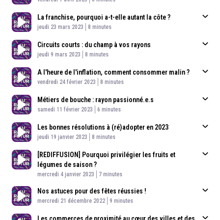
La franchise, pourquoi a-t-elle autant la côte ?
Published At
Time
jeudi 23 mars 2023
8 minutes
Circuits courts : du champ à vos rayons
Published At
Time
jeudi 9 mars 2023
8 minutes
A l'heure de l'inflation, comment consommer malin ?
Published At
Time
vendredi 24 février 2023
8 minutes
Métiers de bouche : rayon passionné.e.s
Published At
Time
samedi 11 février 2023
6 minutes
Les bonnes résolutions à (ré)adopter en 2023
Published At
Time
jeudi 19 janvier 2023
8 minutes
[REDIFFUSION] Pourquoi privilégier les fruits et
légumes de saison ?
Published At
Time
mercredi 4 janvier 2023
7 minutes
Nos astuces pour des fêtes réussies !
Published At
Time
mercredi 21 décembre 2022
9 minutes
Les commerces de proximité au cœur des villes et des