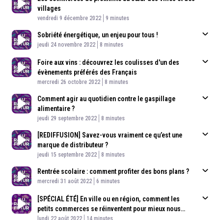
villages
Published At
Time
vendredi 9 décembre 2022
9 minutes
Sobriété énergétique, un enjeu pour tous !
Published At
Time
jeudi 24 novembre 2022
8 minutes
Foire aux vins : découvrez les coulisses d'un des
évènements préférés des Français
Published At
Time
mercredi 26 octobre 2022
8 minutes
Comment agir au quotidien contre le gaspillage
alimentaire ?
Published At
Time
jeudi 29 septembre 2022
8 minutes
[REDIFFUSION] Savez-vous vraiment ce qu’est une
marque de distributeur ?
Published At
Time
jeudi 15 septembre 2022
8 minutes
Rentrée scolaire : comment profiter des bons plans ?
Published At
Time
mercredi 31 août 2022
6 minutes
[SPÉCIAL ÉTÉ] En ville ou en région, comment les
petits commerces se réinventent pour mieux nous
Published At
servir ?
Time
lundi 22 août 2022
14 minutes