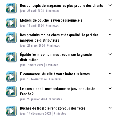
Des concepts de magasins au plus proche des clients
Published At
Time
jeudi 25 avril 2024
8 minutes
Métiers de bouche : rayon passionné.e.s
Published At
Time
jeudi 11 avril 2024
6 minutes
Des produits moins chers et de qualité : le pari des
marques de distributeurs
Published At
Time
jeudi 21 mars 2024
9 minutes
Égalité femmes-hommes : zoom sur la grande
distribution
Published At
Time
jeudi 7 mars 2024
8 minutes
E-commerce : du clic à votre boîte aux lettres
Published At
Time
jeudi 15 février 2024
8 minutes
Le sans alcool : une tendance en janvier ou toute
l’année ?
Published At
Time
jeudi 25 janvier 2024
9 minutes
Bûches de Noël : le rendez-vous des fêtes
Published At
Time
jeudi 14 décembre 2023
9 minutes