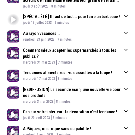
acteurs de l’alimentaire mettent leur grain de sel dans
Published At
nos assiettes.
Time
jeudi 3 août 2023
8 minutes
[SPÉCIAL ÉTÉ ] Il faut de tout... pour faire un barbecue !
Published At
Time
jeudi 13 juillet 2023
9 minutes
Au rayon vacances...
Published At
Time
vendredi 23 juin 2023
7 minutes
Comment mieux adapter les supermarchés à tous les
publics ?
Published At
Time
mercredi 31 mai 2023
7 minutes
Tendances alimentaires : vos assiettes à la loupe !
Published At
Time
mercredi 17 mai 2023
8 minutes
[REDIFFUSION] La seconde main, une nouvelle vie pour
nos produits !
Published At
Time
mercredi 3 mai 2023
8 minutes
Cap sur votre intérieur : la décoration c’est tendance !
Published At
Time
jeudi 20 avril 2023
8 minutes
A Pâques, on croque sans culpabilité !
Published At
Time
vendredi 7 avril 2023
8 minutes