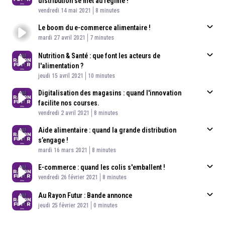
distribution se met au régime !
Published At
Time
vendredi 14 mai 2021
8 minutes
Le boom du e-commerce alimentaire !
Published At
Time
mardi 27 avril 2021
7 minutes
Nutrition & Santé : que font les acteurs de
l'alimentation ?
Published At
Time
jeudi 15 avril 2021
10 minutes
Digitalisation des magasins : quand l'innovation
facilite nos courses.
Published At
Time
vendredi 2 avril 2021
8 minutes
Aide alimentaire : quand la grande distribution
s’engage !
Published At
Time
mardi 16 mars 2021
8 minutes
E-commerce : quand les colis s'emballent !
Published At
Time
vendredi 26 février 2021
8 minutes
Au Rayon Futur : Bande annonce
Published At
Time
jeudi 25 février 2021
0 minutes