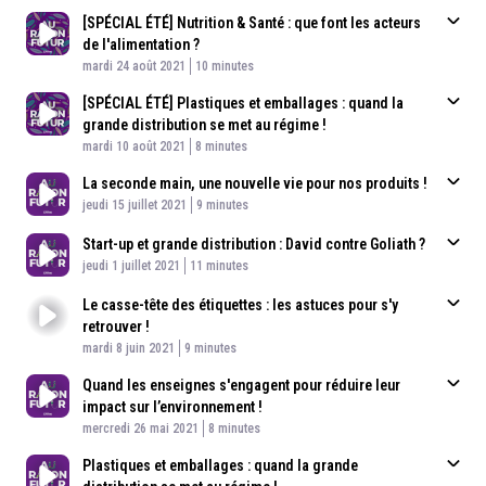
[SPÉCIAL ÉTÉ] Nutrition & Santé : que font les acteurs
de l'alimentation ?
Published At
Time
mardi 24 août 2021
10 minutes
[SPÉCIAL ÉTÉ] Plastiques et emballages : quand la
grande distribution se met au régime !
Published At
Time
mardi 10 août 2021
8 minutes
La seconde main, une nouvelle vie pour nos produits !
Published At
Time
jeudi 15 juillet 2021
9 minutes
Start-up et grande distribution : David contre Goliath ?
Published At
Time
jeudi 1 juillet 2021
11 minutes
Le casse-tête des étiquettes : les astuces pour s'y
retrouver !
Published At
Time
mardi 8 juin 2021
9 minutes
Quand les enseignes s'engagent pour réduire leur
impact sur l’environnement !
Published At
Time
mercredi 26 mai 2021
8 minutes
Plastiques et emballages : quand la grande