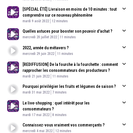
[SPÉCIAL ÉTÉ] Livraison en moins de 10 minutes : tout
comprendre sur ce nouveau phénomène
Published At
Time
mardi 9 août 2022
12 minutes
Quelles astuces pour booster son pouvoir d'achat ?
Published At
Time
mercredi 20 juillet 2022
11 minutes
2022, année du métavers ?
Published At
Time
mercredi 29 juin 2022
11 minutes
[REDIFFUSION] De la fourche à la fourchette : comment
rapprocher les consommateurs des producteurs ?
Published At
Time
mardi 21 juin 2022
11 minutes
Pourquoi privilégier les fruits et légumes de saison ?
Published At
Time
mardi 31 mai 2022
7 minutes
Le live-shopping : quel intérêt pour les
consommateurs ?
Published At
Time
mardi 17 mai 2022
8 minutes
Connaissez-vous vraiment vos commerçants ?
Published At
Time
mercredi 4 mai 2022
12 minutes