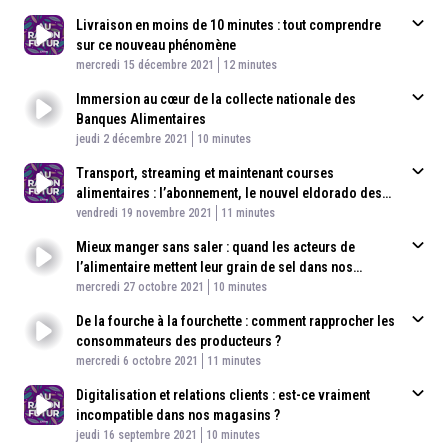
Livraison en moins de 10 minutes : tout comprendre
sur ce nouveau phénomène
Published At
Time
mercredi 15 décembre 2021
12 minutes
Immersion au cœur de la collecte nationale des
Banques Alimentaires
Published At
Time
jeudi 2 décembre 2021
10 minutes
Transport, streaming et maintenant courses
alimentaires : l’abonnement, le nouvel eldorado des
Published At
distributeurs ?
Time
vendredi 19 novembre 2021
11 minutes
Mieux manger sans saler : quand les acteurs de
l’alimentaire mettent leur grain de sel dans nos
Published At
assiettes.
Time
mercredi 27 octobre 2021
10 minutes
De la fourche à la fourchette : comment rapprocher les
consommateurs des producteurs ?
Published At
Time
mercredi 6 octobre 2021
11 minutes
Digitalisation et relations clients : est-ce vraiment
incompatible dans nos magasins ?
Published At
Time
jeudi 16 septembre 2021
10 minutes