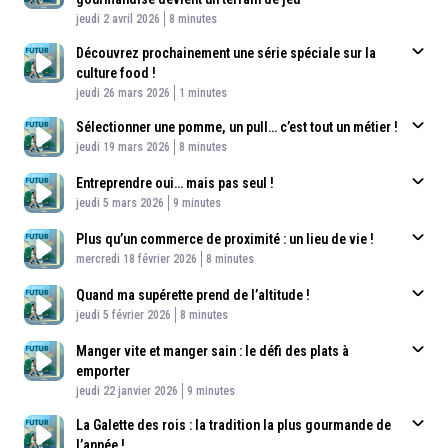
Published At
Time
jeudi 2 avril 2026
8 minutes
Découvrez prochainement une série spéciale sur la
culture food !
Published At
Time
jeudi 26 mars 2026
1 minutes
Sélectionner une pomme, un pull… c’est tout un métier !
Published At
Time
jeudi 19 mars 2026
8 minutes
Entreprendre oui… mais pas seul !
Published At
Time
jeudi 5 mars 2026
9 minutes
Plus qu’un commerce de proximité : un lieu de vie !
Published At
Time
mercredi 18 février 2026
8 minutes
Quand ma supérette prend de l’altitude !
Published At
Time
jeudi 5 février 2026
8 minutes
Manger vite et manger sain : le défi des plats à
emporter
Published At
Time
jeudi 22 janvier 2026
9 minutes
La Galette des rois : la tradition la plus gourmande de
l’année !