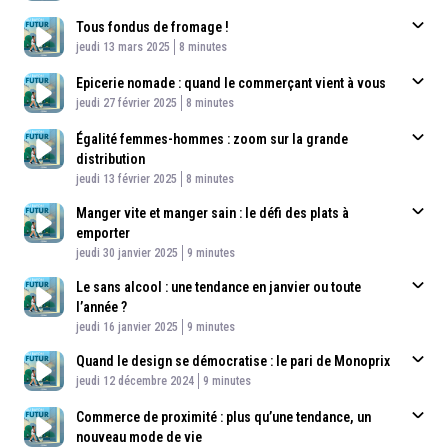
Tous fondus de fromage !
Published At
Time
jeudi 13 mars 2025
8 minutes
Epicerie nomade : quand le commerçant vient à vous
Published At
Time
jeudi 27 février 2025
8 minutes
Égalité femmes-hommes : zoom sur la grande
distribution
Published At
Time
jeudi 13 février 2025
8 minutes
Manger vite et manger sain : le défi des plats à
emporter
Published At
Time
jeudi 30 janvier 2025
9 minutes
Le sans alcool : une tendance en janvier ou toute
l’année ?
Published At
Time
jeudi 16 janvier 2025
9 minutes
Quand le design se démocratise : le pari de Monoprix
Published At
Time
jeudi 12 décembre 2024
9 minutes
Commerce de proximité : plus qu’une tendance, un
nouveau mode de vie