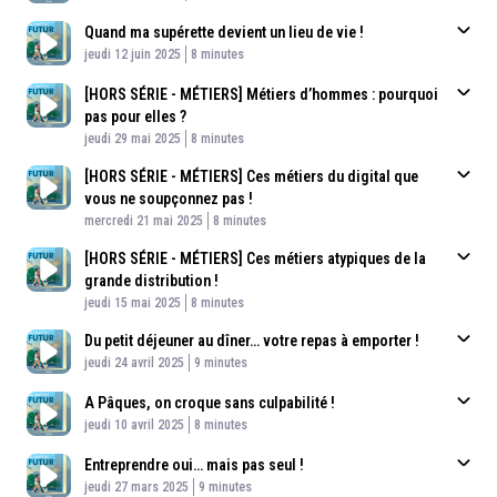
Quand ma supérette devient un lieu de vie !
Published At
Time
jeudi 12 juin 2025
8 minutes
[HORS SÉRIE - MÉTIERS] Métiers d’hommes : pourquoi
pas pour elles ?
Published At
Time
jeudi 29 mai 2025
8 minutes
[HORS SÉRIE - MÉTIERS] Ces métiers du digital que
vous ne soupçonnez pas !
Published At
Time
mercredi 21 mai 2025
8 minutes
[HORS SÉRIE - MÉTIERS] Ces métiers atypiques de la
grande distribution !
Published At
Time
jeudi 15 mai 2025
8 minutes
Du petit déjeuner au dîner… votre repas à emporter !
Published At
Time
jeudi 24 avril 2025
9 minutes
A Pâques, on croque sans culpabilité !
Published At
Time
jeudi 10 avril 2025
8 minutes
Entreprendre oui… mais pas seul !
Published At
Time
jeudi 27 mars 2025
9 minutes