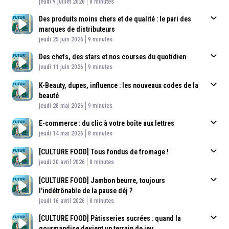
Published At
Time
jeudi 9 juillet 2026
8 minutes
Des produits moins chers et de qualité : le pari des
marques de distributeurs
Published At
Time
jeudi 25 juin 2026
9 minutes
Des chefs, des stars et nos courses du quotidien
Published At
Time
jeudi 11 juin 2026
9 minutes
K-Beauty, dupes, influence : les nouveaux codes de la
beauté
Published At
Time
jeudi 28 mai 2026
9 minutes
E-commerce : du clic à votre boîte aux lettres
Published At
Time
jeudi 14 mai 2026
8 minutes
[CULTURE FOOD] Tous fondus de fromage !
Published At
Time
jeudi 30 avril 2026
8 minutes
[CULTURE FOOD] Jambon beurre, toujours
l'indétrônable de la pause déj ?
Published At
Time
jeudi 16 avril 2026
8 minutes
[CULTURE FOOD] Pâtisseries sucrées : quand la
gourmandise devient un terrain de jeu