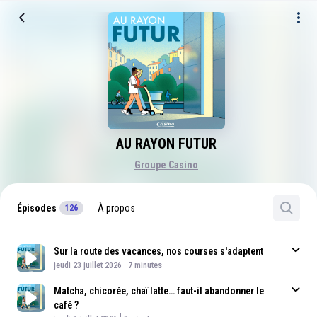
AU RAYON FUTUR
Groupe Casino
Épisodes
À propos
126
Sur la route des vacances, nos courses s'adaptent
Published At
Time
jeudi 23 juillet 2026
7 minutes
Matcha, chicorée, chaï latte… faut-il abandonner le
café ?