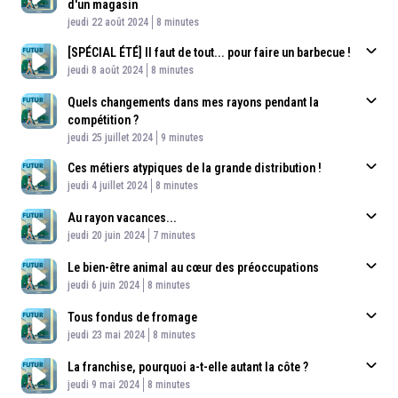
d'un magasin
Published At
Time
jeudi 22 août 2024
8 minutes
[SPÉCIAL ÉTÉ] Il faut de tout... pour faire un barbecue !
Published At
Time
jeudi 8 août 2024
8 minutes
Quels changements dans mes rayons pendant la
compétition ?
Published At
Time
jeudi 25 juillet 2024
9 minutes
Ces métiers atypiques de la grande distribution !
Published At
Time
jeudi 4 juillet 2024
8 minutes
Au rayon vacances...
Published At
Time
jeudi 20 juin 2024
7 minutes
Le bien-être animal au cœur des préoccupations
Published At
Time
jeudi 6 juin 2024
8 minutes
Tous fondus de fromage
Published At
Time
jeudi 23 mai 2024
8 minutes
La franchise, pourquoi a-t-elle autant la côte ?
Published At
Time
jeudi 9 mai 2024
8 minutes