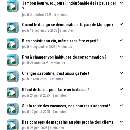
Jambon beurre, toujours l'indétrônable de la pause déj
?
Published At
Time
jeudi 2 octobre 2025
8 minutes
Quand le design se démocratise : le pari de Monoprix
Published At
Time
jeudi 18 septembre 2025
8 minutes
Bien choisir son vin, même sans être expert !
Published At
Time
jeudi 4 septembre 2025
9 minutes
Prêt à changer vos habitudes de consommation ?
Published At
Time
jeudi 21 août 2025
9 minutes
Changer sa routine, c’est aussi ça l’été !
Published At
Time
jeudi 7 août 2025
7 minutes
Il faut de tout... pour faire un barbecue !
Published At
Time
jeudi 24 juillet 2025
8 minutes
Sur la route des vacances, nos courses s’adaptent !
Published At
Time
jeudi 10 juillet 2025
7 minutes
Des concepts de magasins au plus proche des clients
Published At
Time
jeudi 26 juin 2025
8 minutes