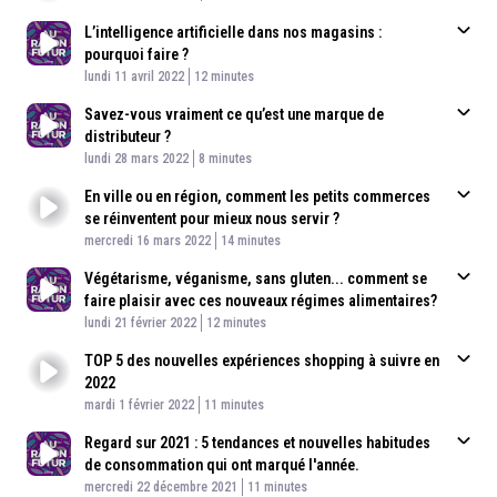
L’intelligence artificielle dans nos magasins :
pourquoi faire ?
Published At
Time
lundi 11 avril 2022
12 minutes
Savez-vous vraiment ce qu’est une marque de
distributeur ?
Published At
Time
lundi 28 mars 2022
8 minutes
En ville ou en région, comment les petits commerces
se réinventent pour mieux nous servir ?
Published At
Time
mercredi 16 mars 2022
14 minutes
Végétarisme, véganisme, sans gluten... comment se
faire plaisir avec ces nouveaux régimes alimentaires?​
Published At
Time
lundi 21 février 2022
12 minutes
TOP 5 des nouvelles expériences shopping à suivre en
2022
Published At
Time
mardi 1 février 2022
11 minutes
Regard sur 2021 : 5 tendances et nouvelles habitudes
de consommation qui ont marqué l'année.
Published At
Time
mercredi 22 décembre 2021
11 minutes