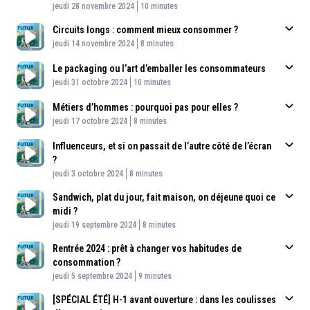
Published At
Time
jeudi 28 novembre 2024
10 minutes
Circuits longs : comment mieux consommer ?
Published At
Time
jeudi 14 novembre 2024
8 minutes
Le packaging ou l’art d’emballer les consommateurs
Published At
Time
jeudi 31 octobre 2024
10 minutes
Métiers d’hommes : pourquoi pas pour elles ?
Published At
Time
jeudi 17 octobre 2024
8 minutes
Influenceurs, et si on passait de l’autre côté de l’écran
?
Published At
Time
jeudi 3 octobre 2024
8 minutes
Sandwich, plat du jour, fait maison, on déjeune quoi ce
midi ?
Published At
Time
jeudi 19 septembre 2024
8 minutes
Rentrée 2024 : prêt à changer vos habitudes de
consommation ?
Published At
Time
jeudi 5 septembre 2024
9 minutes
[SPÉCIAL ÉTÉ] H-1 avant ouverture : dans les coulisses